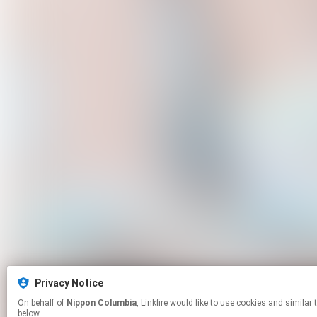
Privacy Notice
On behalf of
Nippon Columbia
, Linkfire would like to use cookies and similar technologies to personalize your experiences on our sites and to advertise on other sites. For more information and additional choices click manage permissions
below.